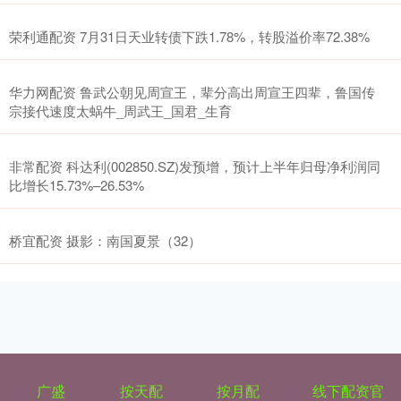
荣利通配资 7月31日天业转债下跌1.78%，转股溢价率72.38%
华力网配资 鲁武公朝见周宣王，辈分高出周宣王四辈，鲁国传
宗接代速度太蜗牛_周武王_国君_生育
非常配资 科达利(002850.SZ)发预增，预计上半年归母净利润同
比增长15.73%–26.53%
桥宜配资 摄影：南国夏景（32）
广盛
按天配
按月配
线下配资官