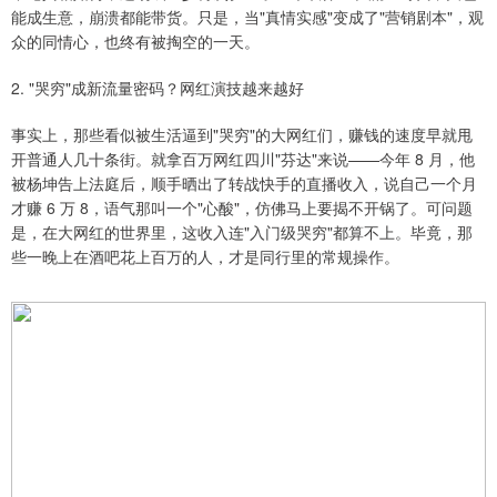
能成生意，崩溃都能带货。只是，当"真情实感"变成了"营销剧本"，观
众的同情心，也终有被掏空的一天。
2. "哭穷"成新流量密码？网红演技越来越好
事实上，那些看似被生活逼到"哭穷"的大网红们，赚钱的速度早就甩
开普通人几十条街。就拿百万网红四川"芬达"来说——今年 8 月，他
被杨坤告上法庭后，顺手晒出了转战快手的直播收入，说自己一个月
才赚 6 万 8，语气那叫一个"心酸"，仿佛马上要揭不开锅了。可问题
是，在大网红的世界里，这收入连"入门级哭穷"都算不上。毕竟，那
些一晚上在酒吧花上百万的人，才是同行里的常规操作。