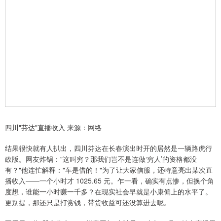
四川"芬达"直播收入 来源：网络
结果很快就有人扒出，四川芬达在长春演出时开的居然是一辆路虎行
政版。网友炸锅："这叫穷？那我们岂不是连做‘穷人’的资格都没
有？"他连忙解释："车是借的！"为了让大家信服，还特意亮出某次直
播收入——一个小时才 1025.65 元。乍一看，确实有点惨，但换个角
度想，谁能一小时赚一千多？在现实社会早就是小康偏上的水平了。
更别提，那还只是打赏钱，带货收益可还没算进去呢。