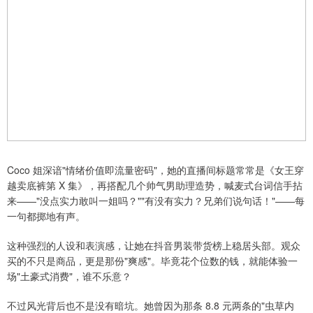
Coco 姐深谙"情绪价值即流量密码"，她的直播间标题常常是《女王穿
越卖底裤第 X 集》，再搭配几个帅气男助理造势，喊麦式台词信手拈
来——"没点实力敢叫一姐吗？""有没有实力？兄弟们说句话！"——每
一句都掷地有声。
这种强烈的人设和表演感，让她在抖音男装带货榜上稳居头部。观众
买的不只是商品，更是那份"爽感"。毕竟花个位数的钱，就能体验一
场"土豪式消费"，谁不乐意？
不过风光背后也不是没有暗坑。她曾因为那条 8.8 元两条的"虫草内