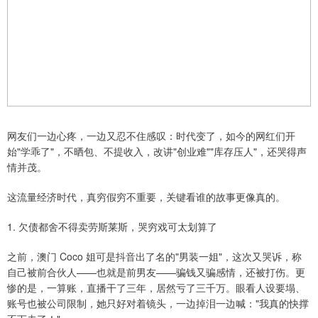
网友们一边心疼，一边又忍不住感叹：时代变了，如今的网红们开
始"学乖了"，不晒包、不提收入，改讲"创业难""库存压人"，还哭得声
情并茂。
这流量经济时代，真穷假穷不重要，关键看谁的故事更像真的。
1. 欠债都舍不得卖劳斯莱斯，哭穷戏可太划算了
之前，澳门 Coco 姐可是抖音出了名的"男装一姐"，这次又哭诉，称
自己被前合伙人——也就是前男友——骗钱又骗感情，还被打伤。更
惨的是，一算账，直播干了三年，居然亏了三千万。眼看人设要塌、
账号也被公司限制，她只好对着镜头，一边掉泪一边喊："我真的快撑