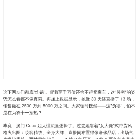
这下网友们彻底"炸锅"。背着两千万债还舍不得卖豪车，这"哭穷"的姿
势怎么看都不像真穷。再加上数据显示，她近 30 天还直播了 13 场，
销售额在 2500 万到 5000 万之间。大家顿时恍然——这"负婆"，怕不
是在为双十一预热？
毕竟，澳门 Coco 姐太懂流量逻辑了。过去她靠着"女大佬"式带货风
格火出圈：妆容精致、全身大牌、直播间布置得像奢侈品店，出场气
势堪比霸总。而她卖的却是—— 1 块 9 的牙膏、8 块 8 两条的虫草内