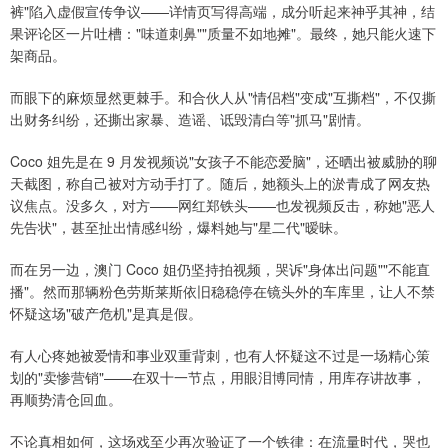
裤"陷入虚假宣传争议——详情页写得高端，成分听起来神乎其神，结
果评论区一片吐槽："味道刺鼻""质量不如地摊"。最终，她只能火速下
架商品。
而眼下的麻烦显然更棘手。和合伙人从"情侣档"变成"互撕档"，不仅撕
出财务纠纷，还撕出家暴、造谣、诋毁清白等"抓马"剧情。
Coco 姐先是在 9 月发视频说"女孩子不能恋爱脑"，还晒出被威胁的聊
天截图，称自己被对方动手打了。随后，她额头上的淤青成了网友热
议焦点。没多久，对方——网红郑铁头——也发视频反击，称她"恶人
先告状"，甚至扯出情感纠纷，爆料她与"星二代"暧昧。
而在另一边，澳门 Coco 姐仍坚持拍视频，哭诉"身体出问题""不能直
播"。然而那辆粉色劳斯莱斯依旧稳稳停在镜头外的车库里，让人不禁
怀疑这场"破产危机"是真是假。
有人心疼她被爱情和事业双重背刺，也有人怀疑这不过是一场精心策
划的"卖惨营销"——在双十一节点，用眼泪博同情，用库存讲故事，
再顺势清仓回血。
不论真相如何，这场戏至少再次验证了一个铁律：在流量时代，哭也