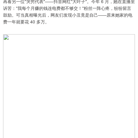
再看另一位"哭穷代表"——抖音网红"大叶子"。今年 6 月，她在直播里
诉苦："我每个月赚的钱连电费都不够交！"粉丝一阵心疼，纷纷留言
鼓励。可当真相曝光后，网友们发现小丑竟是自己——原来她家的电
费一年就要花 40 多万。