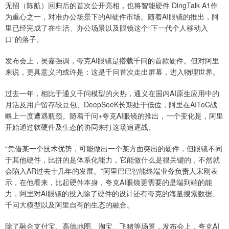
无招（陈航）回归后的首次公开亮相，也将智能硬件 DingTalk A1作
为重心之一，对准办公场景下的AI硬件市场。随着AI眼镜的推出，阿
里已经完成了在生活、办公场景以及眼镜这个“下一代个人移动入
口”的落子。
发布会上，吴嘉强调，夸克AI眼镜是搭载千问的首款硬件。但对阿里
来说，更具意义的或许是：这是千问首次走出屏幕，进入物理世界。
过去一年，相比于通义千问模型的火热，通义在国内AI原生应用中的
月活及用户留存较豆包、DeepSeeK长期处于低位，阿里在AIToC战
略上一度遭遇瓶颈。随着千问+夸克AI眼镜的推出，一个变化是，阿里
开始通过软硬件及生态的协同来打这场追逐战。
“凭借某一个技术优势，可能做出一个某方面突出的硬件，但眼镜不同
于其他硬件，比拼的是体系化能力，它能做什么是很关键的，不然就
会陷入AR过去十几年的发展。”阿里巴巴智能终端业务负责人宋刚表
示，在他看来，比起硬件本身，夸克AI眼镜更需要的是端到端的能
力，阿里对AI眼镜的投入除了硬件的设计还有夸克的海量搜索数据、
千问大模型以及阿里自有的生态的融合。
除了融合支付宝、高德地图、淘宝、飞猪等场景，发布会上，夸克AI