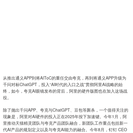
从推出通义APP到将AIToC的重任交由夸克，再到将通义APP升级为
千问对标ChatGPT，投入“AI时代的入口之战”贯彻阿里AI战略的始
终，如今，夸克AI眼镜发布的背后，阿里的硬件版图也在加入这场战
役。
除了抛出千问APP、夸克与ChatGPT、豆包等厮杀，一个值得关注的
现象是，阿里对AI硬件的投入正在2025年按下加速键。今年1月，阿
里推动天猫精灵团队与夸克产品团队融合，新团队工作重点包括新一
代AI产品的规划定义以及与夸克AI能力的融合。今年8月，钉钉 CEO