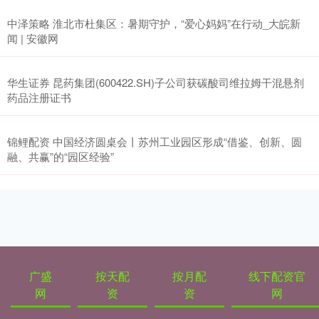
中泽策略 淮北市杜集区：暑期守护，“爱心妈妈”在行动_大皖新
闻 | 安徽网
华生证券 昆药集团(600422.SH)子公司获碳酸司维拉姆干混悬剂
药品注册证书
锦鲤配资 中国经济圆桌会丨苏州工业园区形成“借鉴、创新、圆
融、共赢”的“园区经验”
广盛
按天配
按月配
线下配资官
网
资
资
网