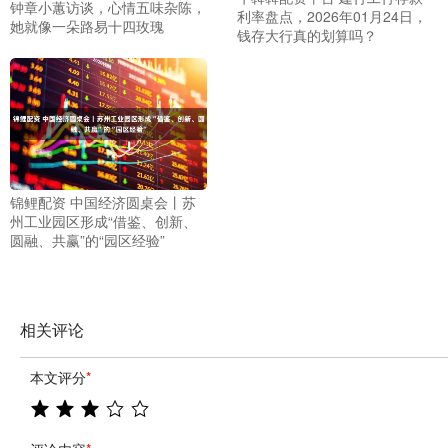
钟章小蕙访谈，心情五味杂陈，
利率盘点，2026年01月24日，
她就像一朵路易十四玫瑰
钱存大行真的划算吗？
锦鲤配资 中国经济圆桌会丨苏
州工业园区形成“借鉴、创新、
圆融、共赢”的“园区经验”
相关评论
本文评分
*