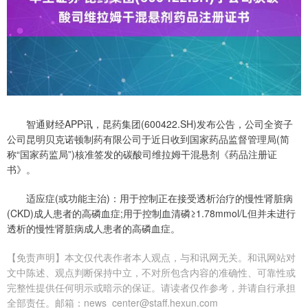
智通财经APP讯，昆药集团(600422.SH)发布公告，公司全资子
公司昆明贝克诺顿制药有限公司于近日收到国家药品监督管理局(简
称“国家药监局”)核准签发的碳酸司维拉姆干混悬剂《药品注册证
书》。
适应症(或功能主治)：用于控制正在接受透析治疗的慢性肾脏病
(CKD)成人患者的高磷血症;用于控制血清磷≥1.78mmol/L但并未进行
透析的慢性肾脏病成人患者的高磷血症。
【免责声明】本文仅代表作者本人观点，与和讯网无关。和讯网站对
文中陈述、观点判断保持中立，不对所包含内容的准确性、可靠性或
完整性提供任何明示或暗示的保证。请读者仅作参考，并请自行承担
全部责任。邮箱：news_center@staff.hexun.com