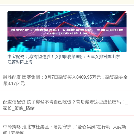
申宝配资 北京有望连胜！女排联赛第9轮：天津女排对阵山东，
江苏对阵上海
融胜配资 因赛集团：8月7日融资买入8409.95万元，融资融券余
额3.17亿元
配查信配资 孩子突然不肯自己吃饭？背后藏着这些成长密码！_
家长_策略_情绪
中泽策略 淮北市杜集区：暑期守护，“爱心妈妈”在行动_大皖新
闻 | 安徽网