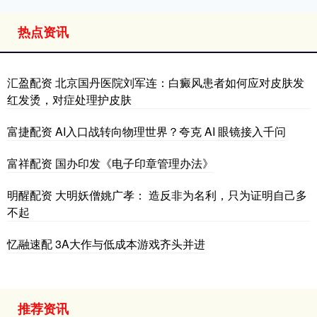
热点资讯
汇盈配资 北京国丹医院刘军连：白癜风患者如何应对皮肤发
红发烫，对症处理护皮肤
富捷配资 AI入口战转向物理世界？夸克 AI 眼镜接入千问
富祥配资 国办印发《电子印章管理办法》
明醒配资 大明妖僧姚广孝： 造反非为名利，只为证明自己多
不起
忆融速配 3A大作与低成本游戏齐头并进
推荐资讯