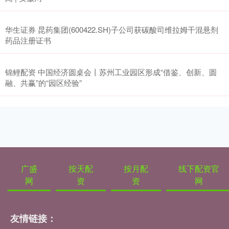
华生证券 昆药集团(600422.SH)子公司获碳酸司维拉姆干混悬剂
药品注册证书
锦鲤配资 中国经济圆桌会丨苏州工业园区形成“借鉴、创新、圆
融、共赢”的“园区经验”
广盛
按天配
按月配
线下配资官
网
资
资
网
友情链接：