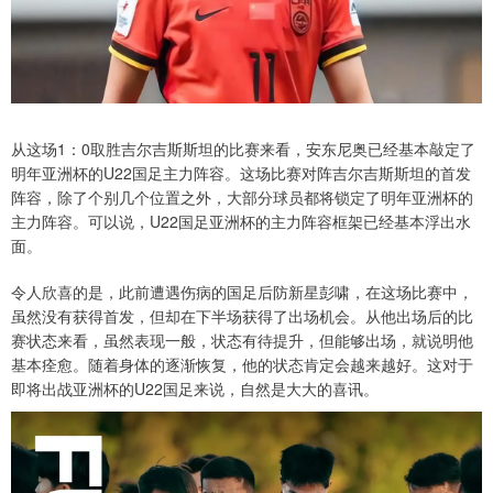
从这场1：0取胜吉尔吉斯斯坦的比赛来看，安东尼奥已经基本敲定了
明年亚洲杯的U22国足主力阵容。这场比赛对阵吉尔吉斯斯坦的首发
阵容，除了个别几个位置之外，大部分球员都将锁定了明年亚洲杯的
主力阵容。可以说，U22国足亚洲杯的主力阵容框架已经基本浮出水
面。
令人欣喜的是，此前遭遇伤病的国足后防新星彭啸，在这场比赛中，
虽然没有获得首发，但却在下半场获得了出场机会。从他出场后的比
赛状态来看，虽然表现一般，状态有待提升，但能够出场，就说明他
基本痊愈。随着身体的逐渐恢复，他的状态肯定会越来越好。这对于
即将出战亚洲杯的U22国足来说，自然是大大的喜讯。