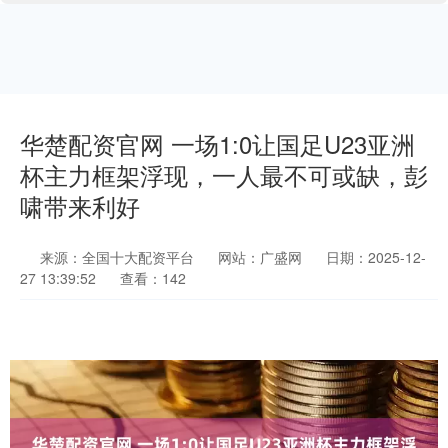
华楚配资官网 一场1:0让国足U23亚洲
杯主力框架浮现，一人最不可或缺，彭
啸带来利好
来源：全国十大配资平台
网站：广盛网
日期：2025-12-
27 13:39:52
查看：142