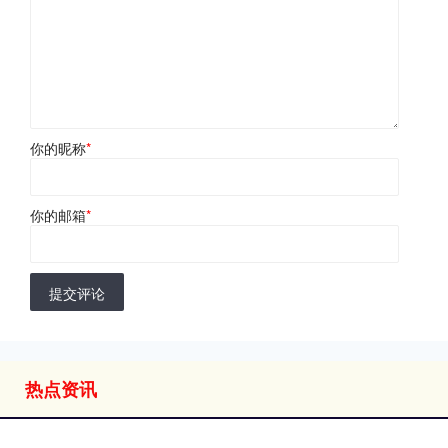
你的昵称
*
你的邮箱
*
提交评论
热点资讯