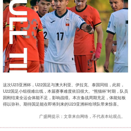
这次U23亚洲杯，U22国足与澳大利亚、伊拉克、泰国同组，此前，
U22国足小组很难出线，本届赛事难度依旧很大。“熊猫杯”时期，队员
因刚结束全运会体能不足，影响战绩。本次备战周期充足，体能短板
得以弥补。期待国足能在即将到来的U23亚洲杯给球队带来惊喜。
广盛网提示：文章来自网络，不代表本站观点。