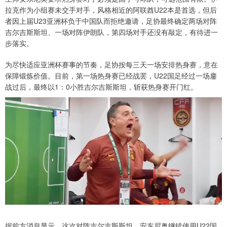
拉克作为小组赛未交手对手，风格相近的阿联酋U22本是首选，但后
者因上届U23亚洲杯负于中国队而拒绝邀请，足协最终确定两场对阵
吉尔吉斯斯坦、一场对阵伊朗队，第四场对手还没有敲定，有待进一
步落实。
为尽快适应亚洲杯赛事的节奏，足协按每三天一场安排热身赛，意在
保障锻炼价值。目前，第一场热身赛已经战罢，U22国足经过一场鏖
战过后，最终以1：0小胜吉尔吉斯斯坦，斩获热身赛开门红。
据前方消息显示，这次对阵吉尔吉斯斯坦，安东尼奥继续使用U22国