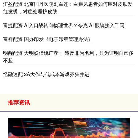
汇盈配资 北京国丹医院刘军连：白癜风患者如何应对皮肤发
红发烫，对症处理护皮肤
富捷配资 AI入口战转向物理世界？夸克 AI 眼镜接入千问
富祥配资 国办印发《电子印章管理办法》
明醒配资 大明妖僧姚广孝： 造反非为名利，只为证明自己多
不起
忆融速配 3A大作与低成本游戏齐头并进
推荐资讯