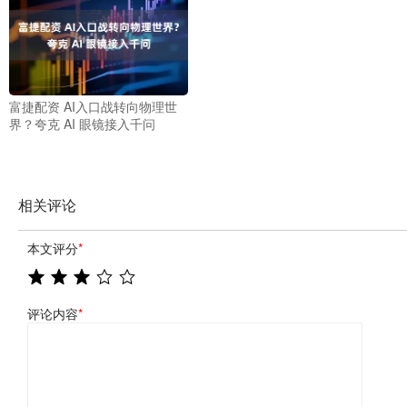
富捷配资 AI入口战转向物理世
界？夸克 AI 眼镜接入千问
相关评论
本文评分
*
评论内容
*