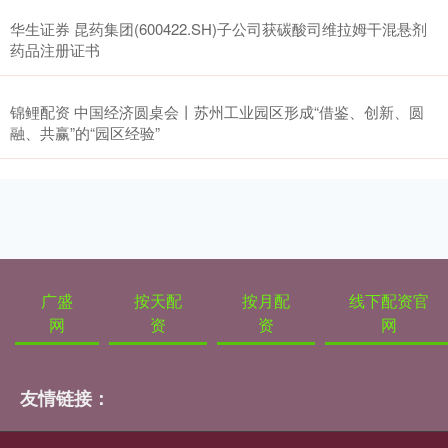
华生证券 昆药集团(600422.SH)子公司获碳酸司维拉姆干混悬剂
药品注册证书
锦鲤配资 中国经济圆桌会丨苏州工业园区形成“借鉴、创新、圆
融、共赢”的“园区经验”
广盛
按天配
按月配
线下配资官
网
资
资
网
友情链接：