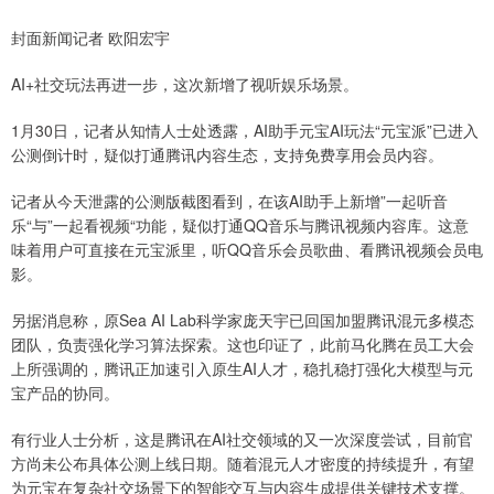
封面新闻记者 欧阳宏宇
AI+社交玩法再进一步，这次新增了视听娱乐场景。
1月30日，记者从知情人士处透露，AI助手元宝AI玩法“元宝派”已进入
公测倒计时，疑似打通腾讯内容生态，支持免费享用会员内容。
记者从今天泄露的公测版截图看到，在该AI助手上新增”一起听音
乐“与”一起看视频“功能，疑似打通QQ音乐与腾讯视频内容库。这意
味着用户可直接在元宝派里，听QQ音乐会员歌曲、看腾讯视频会员电
影。
另据消息称，原Sea AI Lab科学家庞天宇已回国加盟腾讯混元多模态
团队，负责强化学习算法探索。这也印证了，此前马化腾在员工大会
上所强调的，腾讯正加速引入原生AI人才，稳扎稳打强化大模型与元
宝产品的协同。
有行业人士分析，这是腾讯在AI社交领域的又一次深度尝试，目前官
方尚未公布具体公测上线日期。随着混元人才密度的持续提升，有望
为元宝在复杂社交场景下的智能交互与内容生成提供关键技术支撑。