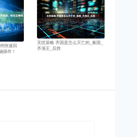
无忧策略 齐国是怎么灭亡的_秦国_
如何快速回
齐湣王_后胜
确操作！