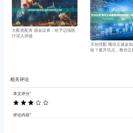
大配资配资 国金证券：给予迈瑞医
疗买入评级
天创优配 微信立减金
收？避开坑点，教你正
相关评论
本文评分
*
评论内容
*