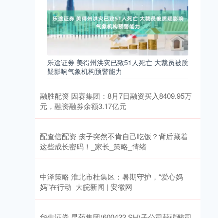
乐途证券 美得州洪灾已致51人死亡 大裁员被质
疑影响气象机构预警能力
融胜配资 因赛集团：8月7日融资买入8409.95万
元，融资融券余额3.17亿元
配查信配资 孩子突然不肯自己吃饭？背后藏着
这些成长密码！_家长_策略_情绪
中泽策略 淮北市杜集区：暑期守护，“爱心妈
妈”在行动_大皖新闻 | 安徽网
华生证券 昆药集团(600422.SH)子公司获碳酸司