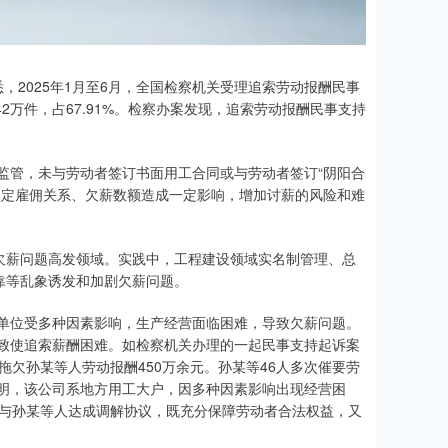
，2025年1月至6月，全国检察机关受理追索劳动报酬民事
.42万件，占67.91%。检察办案发现，追索劳动报酬民事支持
管，未与劳动者签订书面用工合同或与劳动者签订“阴阳合
认定雇佣关系、欠薪数额造成一定影响，增加讨薪的风险和难
欠薪问题高发领域。实践中，工程建设领域实名制管理、总
靠等乱象诱发和加剧欠薪问题。
位受多种因素影响，生产经营面临困难，导致欠薪问题。
致使追索薪酬困难。如检察机关办理的一起民事支持起诉案
拖欠孙某等人劳动报酬450万余元。孙某等46人多次催要劳
明，该公司系地方用工大户，因多种因素影响出现经营困
司与孙某等人达成调解协议，既充分保障劳动者合法权益，又