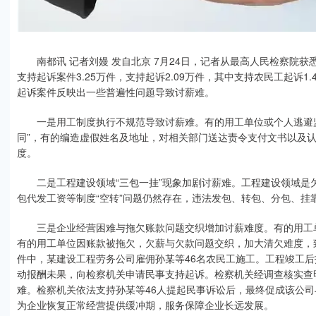
南都讯 记者刘嫚 发自北京 7月24日，记者从最高人民检察院获悉
支持起诉案件3.25万件，支持起诉2.09万件，其中支持农民工起诉1
起诉案件反映出一些普遍性问题导致讨薪难。
一是用工制度执行不规范导致讨薪难。有的用工单位或个人逃避监
同”，有的编造虚假姓名及地址，对相关部门送达责令支付文书以及
度。
二是工程建设领域“三包一挂”现象加剧讨薪难。工程建设领域是
包代发工资等制度“空转”问题仍然存在，违法发包、转包、分包、挂
三是企业经营困难与拖欠账款问题交织增加讨薪难度。有的用工单
有的用工单位因账款被拖欠，欠薪与欠款问题交织，加大清欠难度，
件中，某建设工程劳务公司雇佣孙某等46名农民工施工。工程竣工后
动报酬未果，向检察机关申请民事支持起诉。检察机关经调查核实查
难。检察机关依法支持孙某等46人提起民事诉讼后，最终促成该公
为企业恢复正常经营提供缓冲期，服务保障企业长远发展。