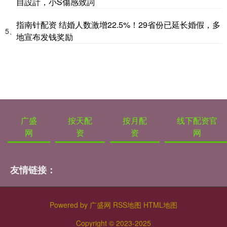
自設計，小S傷感致詞
指南针配资 结婚人数激增22.5%！29省份已延长婚假，多
5、
地宣布发钱奖励
广盛
按天配
按月配
线下配资官
网
资
资
网
友情链接：
Powered by
广盛网
RSS地图
HTML地图
Copyright
© 2023-2025