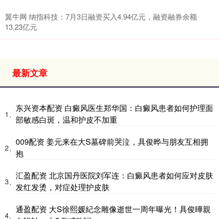
翼牛网 纳指科技：7月3日融资买入4.94亿元，融资融券余额
13.23亿元
最新文章
东兴资本配资 白癜风医生郑华国：白癜风患者如何护理面
1、
部敏感白斑，温和护皮不加重
009配资 姜元来在大S墓碑前哭泣，具俊晔与朋友互相拥
2、
抱
汇盈配资 北京国丹医院刘军连：白癜风患者如何应对皮肤
3、
发红发烫，对症处理护皮肤
通盈配资 大S徐熙媛紀念雕像逝世一周年曝光！具俊曄親
4、