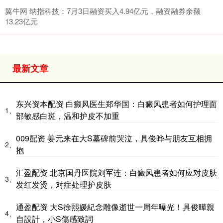
翼牛网 纳指科技：7月3日融资买入4.94亿元，融资融券余额
13.23亿元
最新文章
东兴资本配资 白癜风医生郑华国：白癜风患者如何护理面
1、
部敏感白斑，温和护皮不加重
009配资 姜元来在大S墓碑前哭泣，具俊晔与朋友互相拥
2、
抱
汇盈配资 北京国丹医院刘军连：白癜风患者如何应对皮肤
3、
发红发烫，对症处理护皮肤
通盈配资 大S徐熙媛紀念雕像逝世一周年曝光！具俊曄親
4、
自設計，小S傷感致詞