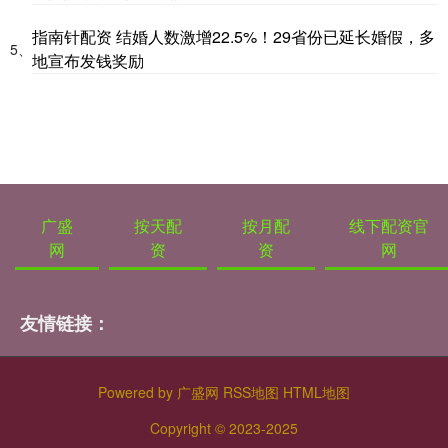
指南针配资 结婚人数激增22.5%！29省份已延长婚假，多
5、
地宣布发钱奖励
广盛
按天配
按月配
线下配资官
网
资
资
网
友情链接：
Powered by
广盛网
RSS地图
HTML地图
Copyright
© 2023-2025